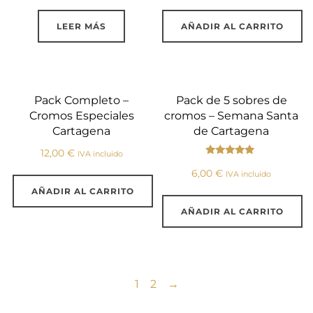
LEER MÁS
AÑADIR AL CARRITO
Pack Completo –
Pack de 5 sobres de
Cromos Especiales
cromos – Semana Santa
Cartagena
de Cartagena
12,00
€
IVA incluido
Valorado
con
6,00
€
IVA incluido
5.00
de 5
AÑADIR AL CARRITO
AÑADIR AL CARRITO
1
2
→