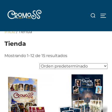
Saltar
al
Buscar:
ALT
contenido
Inicio
/ Tienda
Tienda
Mostrando 1–12 de 15 resultados