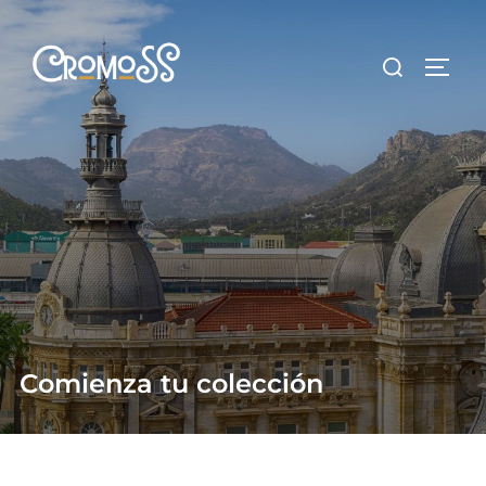
Saltar
al
Buscar:
ALTE
contenido
Comienza tu colección