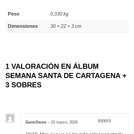
Peso
0,330 kg
Dimensiones
30 × 22 × 3 cm
1 VALORACIÓN EN
ÁLBUM
SEMANA SANTA DE CARTAGENA +
3 SOBRES
GermStone
–
20 marzo, 2026
Valorado con
5
de 5