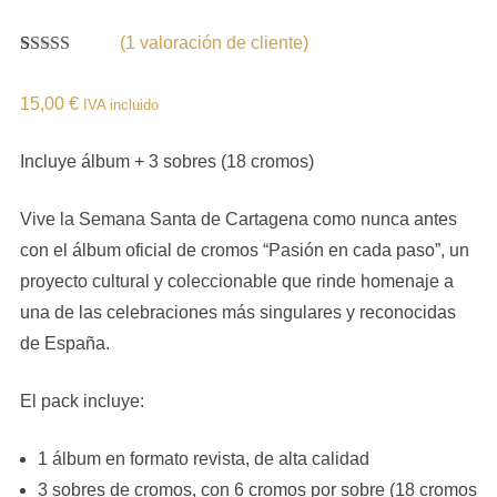
(
1
valoración de cliente)
Valorado con
1
5.00
de 5 en
15,00
€
base a
IVA incluido
valoración de
un cliente
Incluye álbum + 3 sobres (18 cromos)
Vive la Semana Santa de Cartagena como nunca antes
con el álbum oficial de cromos “Pasión en cada paso”, un
proyecto cultural y coleccionable que rinde homenaje a
una de las celebraciones más singulares y reconocidas
de España.
El pack incluye:
1 álbum en formato revista, de alta calidad
3 sobres de cromos, con 6 cromos por sobre (18 cromos